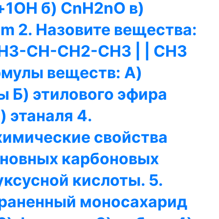
+1OH б) CnH2nO в)
m 2. Назовите вещества:
H3-CH-CH2-CH3 | | CH3
рмулы веществ: А)
 Б) этилового эфира
 этаналя 4.
химические свойства
новных карбоновых
уксусной кислоты. 5.
раненный моносахарид