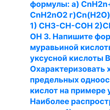
формулы: a) CnH2n
CnH2nO2 г)Cn(H2O)
1) CH3-CH-COH 2)C
OH 3. Напишите фо
муравьиной кислоты
уксусной кислоты В)
Охарактеризовать 
предельных одноос
кислот на примере 
Наиболее распрост