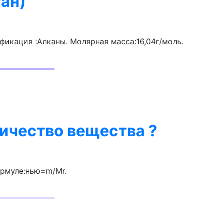
ан)
фикация :Алканы. Молярная масса:16,04г/моль.
ичество вещества ?
ормуле:нью=m/Mr.