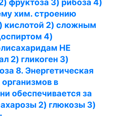
 2) фруктоза 3) рибоза 4)
оему хим. строению
1) кислотой 2) сложным
доспиртом 4)
полисахаридам НЕ
ал 2) гликоген 3)
оза 8. Энергетическая
 организмов в
ни обеспечивается за
сахарозы 2) глюкозы 3)