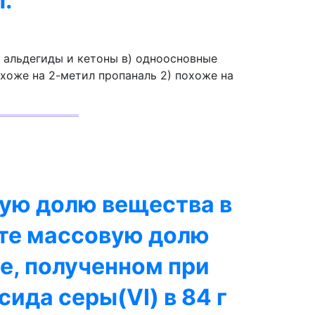
.
) альдегиды и кетоны в) одноосновные
охоже на 2-метил пропаналь 2) похоже на
ую долю вещества в
те массовую долю
е, полученном при
сида серы(VI) в 84 г