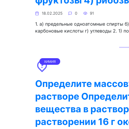
фруктозы 4) рибозы
18.02.2025
0
91
1. а) предельные одноатомные спирты б
карбоновые кислоты г) углеводы 2. 1) п
ХИМИЯ
Определите массов
растворе Определи
вещества в раствор
растворении 16 г ок