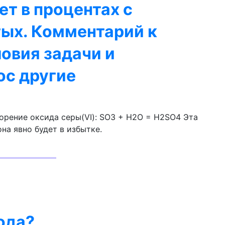
ет в процентах с
тых. Комментарий к
ловия задачи и
ос другие
орение оксида серы(VI): SO3 + H2O = H2SO4 Эта
она явно будет в избытке.
ода?