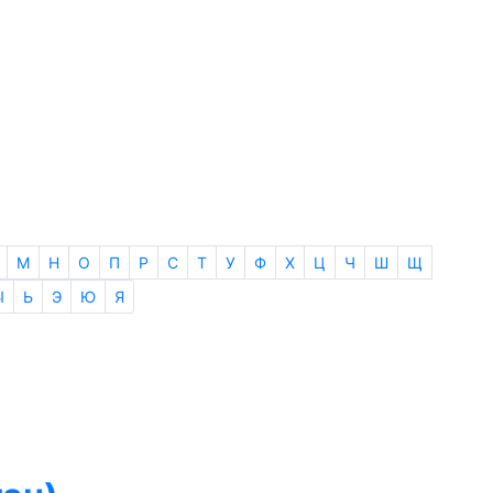
М
Н
О
П
Р
С
Т
У
Ф
Х
Ц
Ч
Ш
Щ
Ы
Ь
Э
Ю
Я