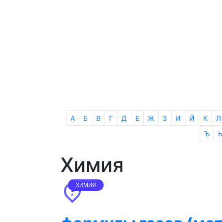
А
Б
В
Г
Д
Е
Ж
З
И
Й
К
Л
Ъ
Химия
ХИМИЯ