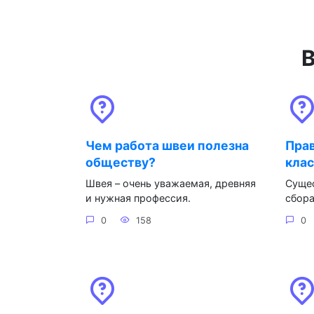
В
Чем работа швеи полезна
Прав
обществу?
клас
Швея – очень уважаемая, древняя
Суще
и нужная профессия.
сбора
0
158
0