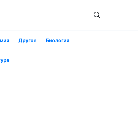
мия
Другое
Биология
тура