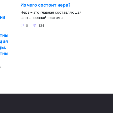
Из чего состоит нерв?
Нерв – это главная составляющая
зни
часть нервной системы
0
134
.
ятны
еция
ды.
ятны
о