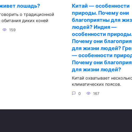
 живет лошадь?
Китай — особенности
природы. Почему они
говорить о традиционной
благоприятны для жи
 обитания диких коней
людей? Индия —
159
особенности природы
Почему они благопри
для жизни людей? Гр
— особенности приро
Почему они благопри
для жизни людей?
Китай охватывает нескольк
климатических поясов.
0
167