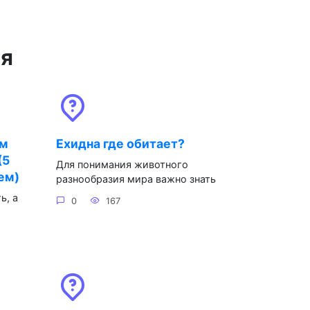
ся
ом
Ехидна где обитает?
(5
Для понимания животного
ем)
разнообразия мира важно знать
ь, а
0
167