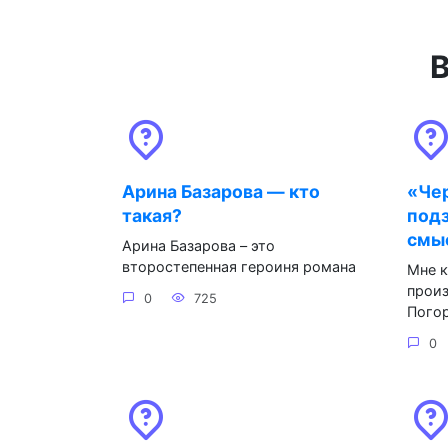
В
Арина Базарова — кто
«Чер
такая?
под
смыс
Арина Базарова – это
второстепенная героиня романа
Мне к
произ
0
725
Пого
0