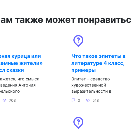
ам также может понравить
ная курица или
Что такое эпитеты в
земные жители»
литературе 4 класс,
л сказки
примеры
ажется, что смысл
Эпитет – средство
ведения Антония
художественной
рельского
выразительности в
703
0
518