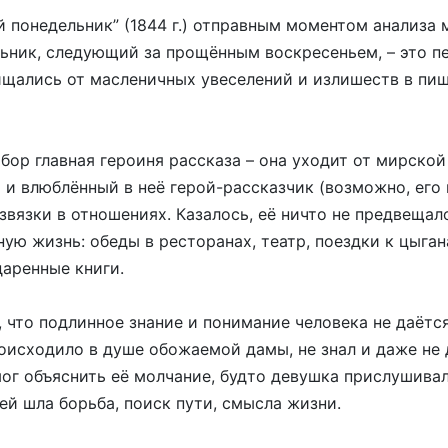
й понедельник” (1844 г.) отправным моментом анализа 
ьник, следующий за прощённым воскресеньем, – это пе
щались от масленичных увеселений и излишеств в пищ
бор главная героиня рассказа – она уходит от мирской
а и влюблённый в неё герой-рассказчик (возможно, его
звязки в отношениях. Казалось, её ничто не предвещал
ную жизнь: обеды в ресторанах, театр, поездки к цыга
даренные книги.
т, что подлинное знание и понимание человека не даёт
роисходило в душе обожаемой дамы, не знал и даже не
мог объяснить её молчание, будто девушка прислушивал
ней шла борьба, поиск пути, смысла жизни.