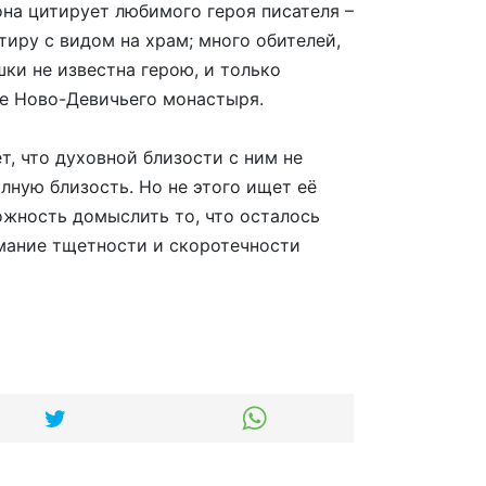
она цитирует любимого героя писателя –
тиру с видом на храм; много обителей,
ки не известна герою, и только
ще Ново-Девичьего монастыря.
т, что духовной близости с ним не
олную близость. Но не этого ищет её
ожность домыслить то, что осталось
имание тщетности и скоротечности