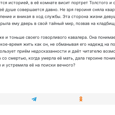
ется историей, в её комнате висит портрет Толстого и 
её душе совершается давно. Не зря героиня сняла квар
пение и вникая в ход службы. Эта сторона жизни девуш
крыла ему дверь в свой тайный мир, позвав на кладби
же и тоньше своего говорливого кавалера. Она понимае
акое-время жить как он, не обманывая его надежд на п
пользует приём недосказанности и даёт читателю возм
 со смертью, когда умерла её мать, дала героине пон
 и устремила её на поиски вечного?