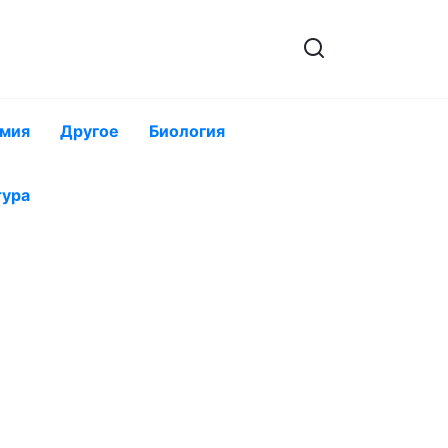
мия
Другое
Биология
тура