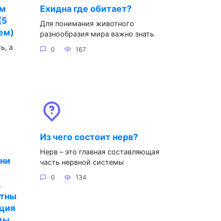
ом
Ехидна где обитает?
(5
Для понимания животного
ем)
разнообразия мира важно знать
ь, а
0
167
Из чего состоит нерв?
Нерв – это главная составляющая
зни
часть нервной системы
0
134
.
ятны
еция
ды.