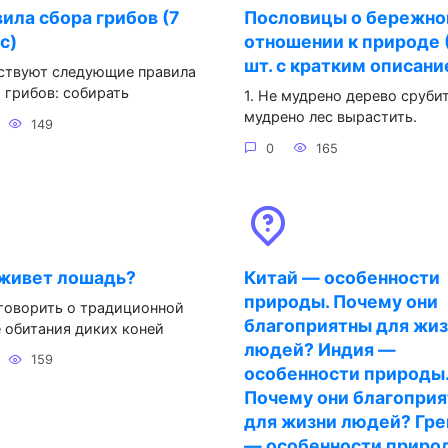
ила сбора грибов (7
Пословицы о бережн
с)
отношении к природе 
шт. с кратким описани
ствуют следующие правила
 грибов: собирать
1. Не мудрено дерево срубит
мудрено лес вырастить.
149
0
165
 живет лошадь?
Китай — особенности
природы. Почему они
говорить о традиционной
благоприятны для жи
 обитания диких коней
людей? Индия —
159
особенности природы
Почему они благопри
для жизни людей? Гр
— особенности приро