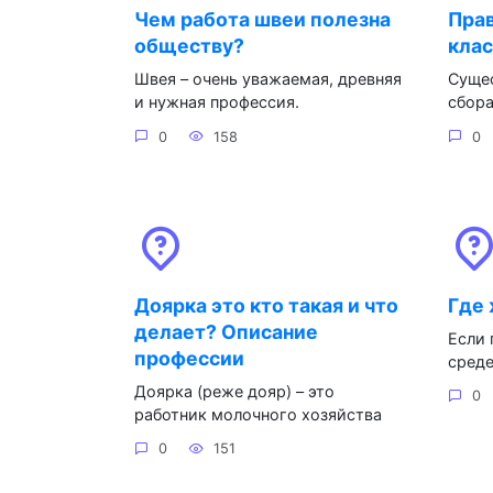
Чем работа швеи полезна
Прав
обществу?
клас
Швея – очень уважаемая, древняя
Суще
и нужная профессия.
сбора
0
158
0
Доярка это кто такая и что
Где
делает? Описание
Если 
профессии
среде
Доярка (реже дояр) – это
0
работник молочного хозяйства
0
151