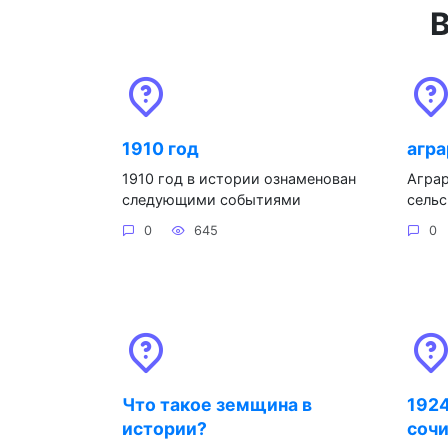
В
1910 год
агра
1910 год в истории ознаменован
Аграр
следующими событиями
сельс
0
645
0
Что такое земщина в
1924
истории?
соч