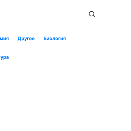
мия
Другое
Биология
тура