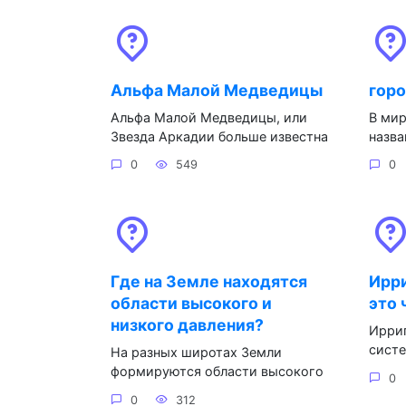
Альфа Малой Медведицы
горо
Альфа Малой Медведицы, или
В мир
Звезда Аркадии больше известна
назва
0
549
0
Где на Земле находятся
Ирр
области высокого и
это 
низкого давления?
Ирриг
систе
На разных широтах Земли
формируются области высокого
0
0
312