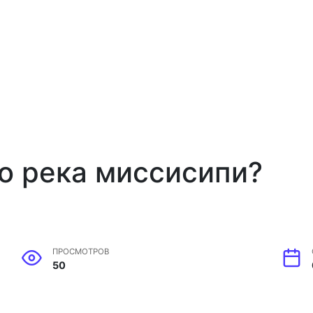
ло река миссисипи?
ПРОСМОТРОВ
50