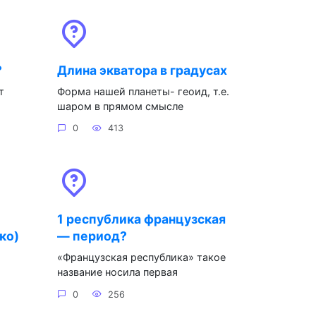
?
Длина экватора в градусах
т
Форма нашей планеты- геоид, т.е.
шаром в прямом смысле
0
413
1 республика французская
ко)
— период?
«Французская республика» такое
название носила первая
0
256