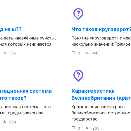
д на ы??
Что такое круговорот
е есть населённые пункты,
Понятие «круговорот» имее
ния которых начинаются
несколько значений:Прямое
336
0
443
игационная система
Характеристика
что такое?
Великобритании (крат
ационная система – это
Краткое описание страны
ма, предназначенная
Великобритания: островное
государство
289
0
263