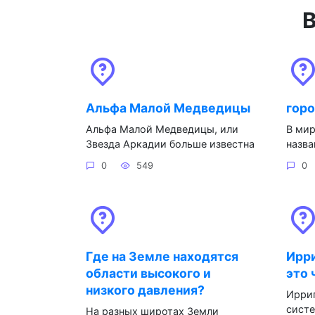
В
Альфа Малой Медведицы
горо
Альфа Малой Медведицы, или
В мир
Звезда Аркадии больше известна
назва
0
549
0
Где на Земле находятся
Ирр
области высокого и
это 
низкого давления?
Ирриг
систе
На разных широтах Земли