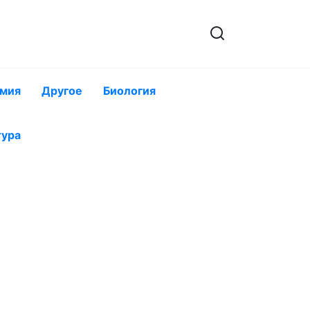
мия
Другое
Биология
тура