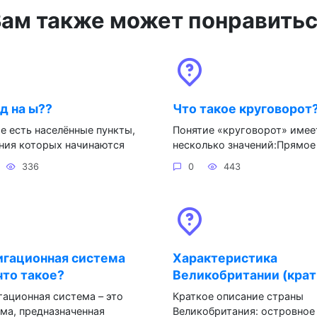
ам также может понравить
д на ы??
Что такое круговорот
е есть населённые пункты,
Понятие «круговорот» имее
ния которых начинаются
несколько значений:Прямое
336
0
443
игационная система
Характеристика
что такое?
Великобритании (крат
ационная система – это
Краткое описание страны
ма, предназначенная
Великобритания: островное