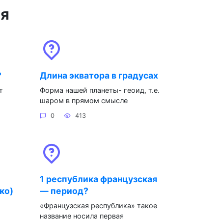
ся
?
Длина экватора в градусах
т
Форма нашей планеты- геоид, т.е.
шаром в прямом смысле
0
413
1 республика французская
ко)
— период?
«Французская республика» такое
название носила первая