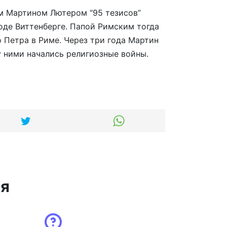
м Мартином Лютером “95 тезисов”
оде Виттенберге. Папой Римским тогда
о Петра в Риме. Через три года Мартин
у ними начались религиозные войны.
ся