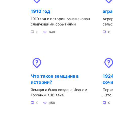
1910 год
агра
1910 год в истории ознаменован
Аграр
следующими событиями
сельс
0
648
0
Что такое земщина в
1924
истории?
соч
Земщина была создана Иваном
Перио
Грозным в 16 веке.
– это
0
458
0