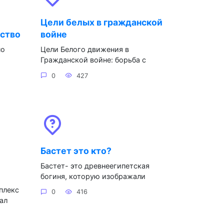
Цели белых в гражданской
рство
войне
но
Цели Белого движения в
Гражданской войне: борьба с
0
427
Бастет это кто?
Бастет- это древнеегипетская
богиня, которую изображали
плекс
0
416
ал