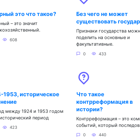
рный это что такое?
Без чего не может
существовать госуда
ный – это значит
кохозяйственный.
Признаки государства мож
поделить на основные и
608
факультативные.
0
433
-1953, историческое
Что такое
инение
контрреформация в
истории?
д между 1924 и 1953 годом
 исторический период
Контрреформация – это ком
событий, который последов
423
0
440