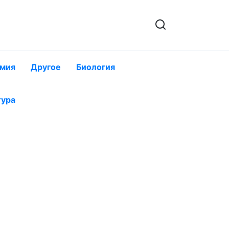
мия
Другое
Биология
тура