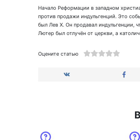
Начало Реформации в западном христи
против продажи индульгенций. Это собы
был Лев X. Он продавал индульгенции, 
Лютер был отлучён от церкви, а католи
Оцените статью
В