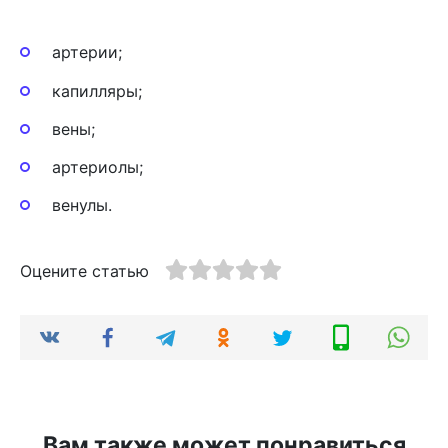
артерии;
капилляры;
вены;
артериолы;
венулы.
Оцените статью
Вам также может понравиться