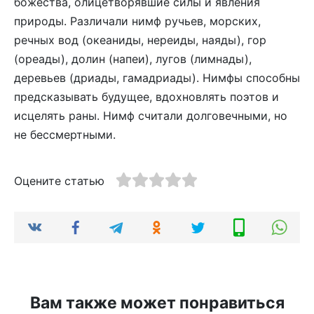
божества, олицетворявшие силы и явления
природы. Различали нимф ручьев, морских,
речных вод (океаниды, нереиды, наяды), гор
(ореады), долин (напеи), лугов (лимнады),
деревьев (дриады, гамадриады). Нимфы способны
предсказывать будущее, вдохновлять поэтов и
исцелять раны. Нимф считали долговечными, но
не бессмертными.
Оцените статью
Вам также может понравиться