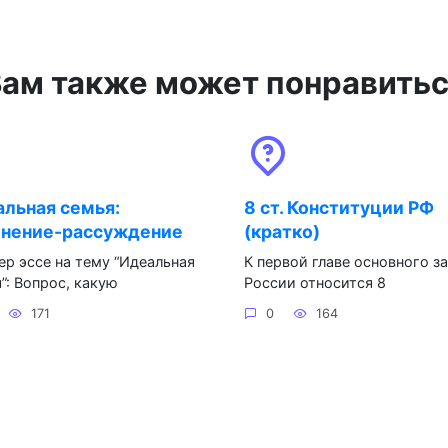
ам также может понравить
льная семья:
8 ст. Конституции РФ
инение-рассуждение
(кратко)
р эссе на тему “Идеальная
К первой главе основного з
”: Вопрос, какую
России относится 8
171
0
164