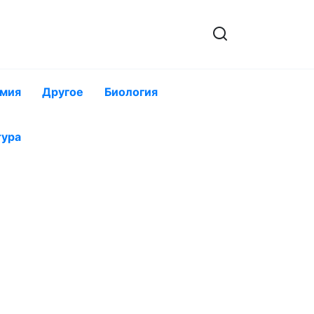
мия
Другое
Биология
тура