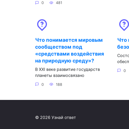
0
481
Что понимается мировым
Что 
сообществом под
без
«средствами воздействия
Сост
на природную среду»?
обес
В XXI веке развитие государств
0
планеты взаимосвязано
0
188
© 2026 Узнай ответ