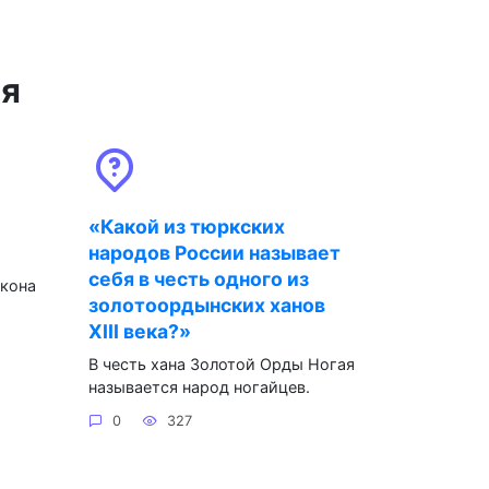
ся
«Какой из тюркских
народов России называет
себя в честь одного из
акона
золотоордынских ханов
XIII века?»
В честь хана Золотой Орды Ногая
называется народ ногайцев.
0
327