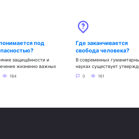
понимается под
Где заканчивается
опасностью?
свобода человека?
ояние защищённости и
В современных гуманитарн
печение жизненно важных
науках существует утвержд
184
0
161