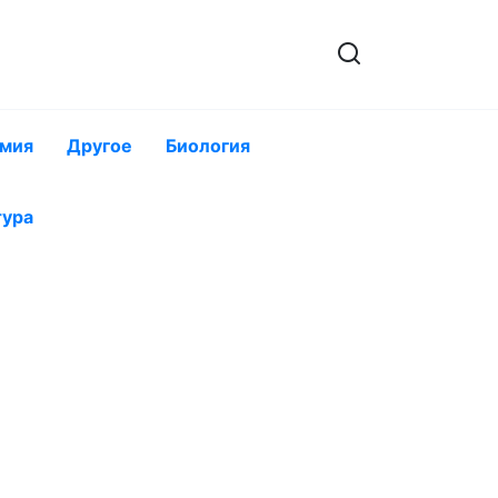
мия
Другое
Биология
тура