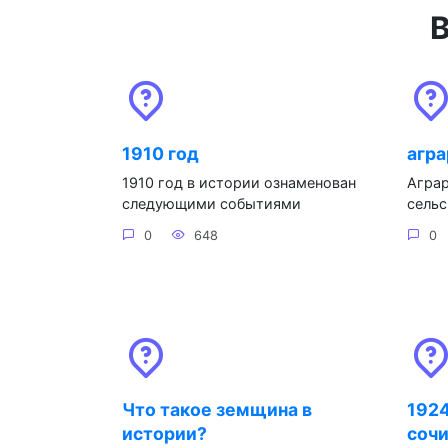
В
1910 год
агра
1910 год в истории ознаменован
Аграр
следующими событиями
сельс
0
648
0
Что такое земщина в
1924
истории?
соч