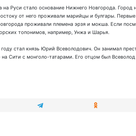
ка на Руси стало основание Нижнего Новгорода. Город 
востоку от него проживали марийцы и булгары. Первые
овгорода проживали племена эрзя и мокша. Если посмот
орских топонимов, например, Унжа и Шарья.
 году стал князь Юрий Всеволодович. Он занимал пре
е на Сити с монголо-татарами. Его отцом был Всеволод