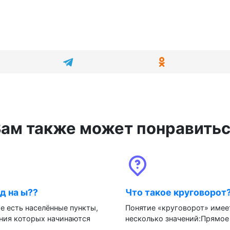
ам также может понравить
д на ы??
Что такое круговорот
е есть населённые пункты,
Понятие «круговорот» имее
ния которых начинаются
несколько значений:Прямое