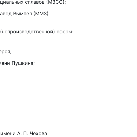
ециальных сплавов (МЗСС);
авод Вымпел (ММЗ)
(непроизводственной) сферы:
ерея;
мени Пушкина;
имени А. П. Чехова