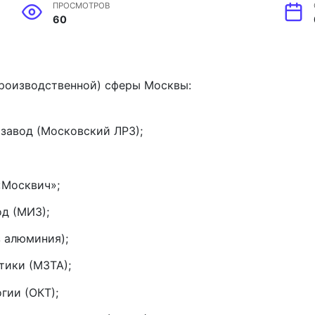
ПРОСМОТРОВ
60
роизводственной) сферы Москвы:
завод (Московский ЛРЗ);
«Москвич»;
д (МИЗ);
 алюминия);
тики (МЗТА);
гии (ОКТ);