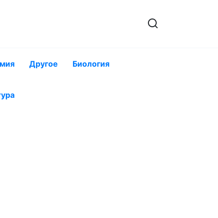
мия
Другое
Биология
тура