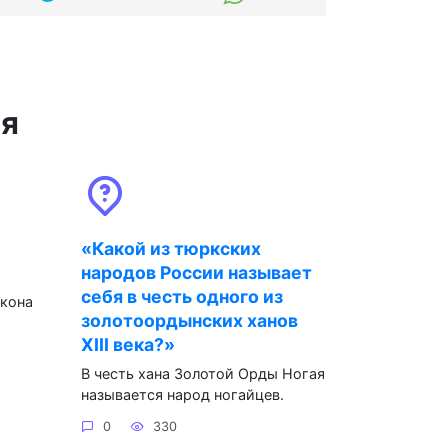
ся
«Какой из тюркских
народов России называет
себя в честь одного из
акона
золотоордынских ханов
XIII века?»
В честь хана Золотой Орды Ногая
называется народ ногайцев.
0
330