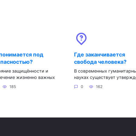
понимается под
Где заканчивается
опасностью?
свобода человека?
ояние защищённости и
В современных гуманитарн
печение жизненно важных
науках существует утвержд
185
0
162