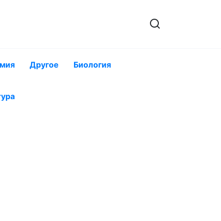
мия
Другое
Биология
тура