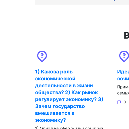
В
1) Какова роль
Идеа
экономической
соч
деятельности в жизни
Приме
общества? 2) Как рынок
семья
регулирует экономику? 3)
0
Зачем государство
вмешивается в
экономику?
1) Одной из сфер жизни социума