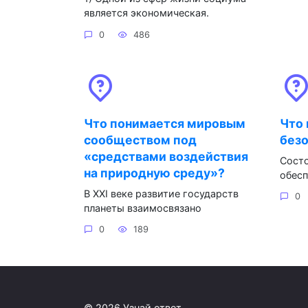
является экономическая.
0
486
Что понимается мировым
Что 
сообществом под
без
«средствами воздействия
Сост
на природную среду»?
обес
В XXI веке развитие государств
0
планеты взаимосвязано
0
189
© 2026 Узнай ответ