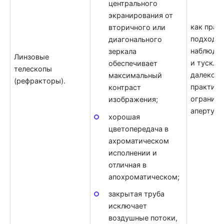
центрального
экранирования от
как прав
вторичного или
подходят
диагонального
наблюде
зеркала
Линзовые
и тусклы
обеспечивает
телескопы
далекого
максимальный
(рефракторы).
практиче
контраст
ограниче
изображения;
апертуру
хорошая
цветопередача в
ахроматическом
исполнении и
отличная в
апохроматическом;
закрытая труба
исключает
воздушные потоки,