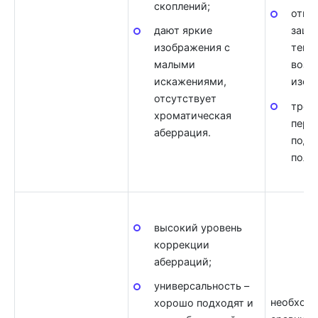
скоплений;
откр
дают яркие
защи
изображения с
тепл
малыми
возд
искажениями,
изоб
отсутствует
треб
хроматическая
пери
аберрация.
подс
поло
высокий уровень
коррекции
аберраций;
универсальность –
необход
хорошо подходят и