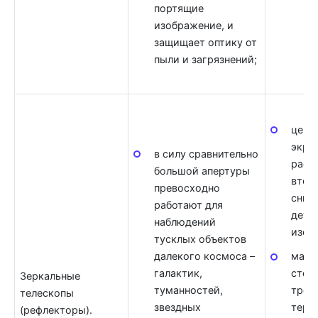
портящие
изображение, и
защищает оптику от
пыли и загрязнений;
цент
экра
в силу сравнительно
раст
большой апертуры
втор
превосходно
сниж
работают для
дета
наблюдений
изоб
тусклых объектов
далекого космоса –
масс
галактик,
стек
Зеркальные
туманностей,
треб
телескопы
звездных
терм
(рефлекторы).