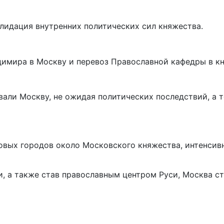
идация внутренних политических сил княжества.
димира в Москву и перевоз Православной кафедры в к
али Москву, не ожидая политических последствий, а т
овых городов около Московского княжества, интенсивн
и, а также став православным центром Руси, Москва 