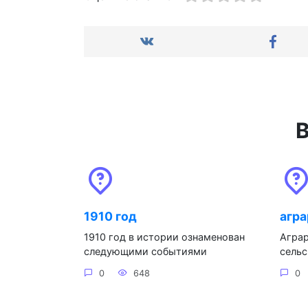
В
1910 год
агра
1910 год в истории ознаменован
Аграр
следующими событиями
сельс
0
648
0