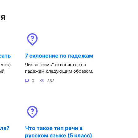
ся
сать
7 склонение по падежам
еска)
Число “семь” склоняется по
ый
падежам следующим образом.
0
363
яла?
Что такое тип речи в
русском языке (5 класс)