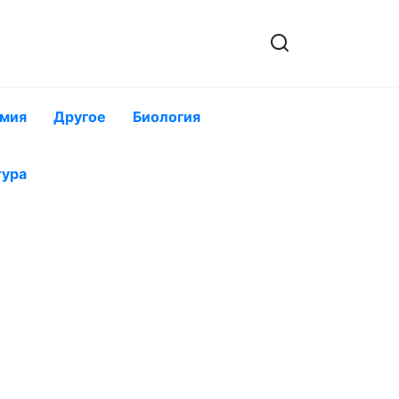
мия
Другое
Биология
тура