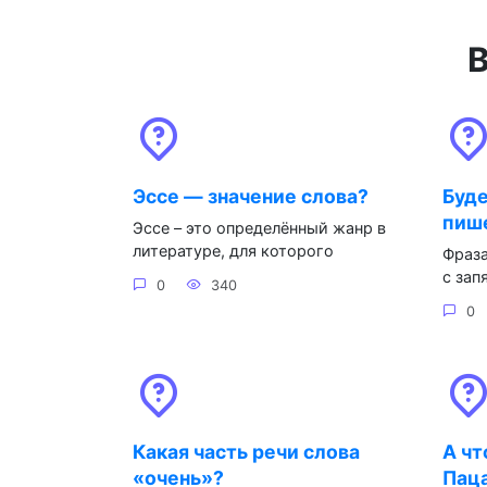
В
Эссе — значение слова?
Буде
пиш
Эссе – это определённый жанр в
литературе, для которого
Фраза
с зап
0
340
0
Какая часть речи слова
А ч
«очень»?
Паца