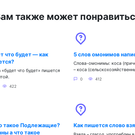
ам также может понравить
т что будет — как
5 слов омонимов напи
ется?
Слова-омонимы: коса (прич
– коса (сельскохозяйственн
 «будет что будет» пишется
ятой.
0
412
422
то такое Подлежащие?
Как пишется слово вз
ны а что такое
Взяла – глагол, употреблен в