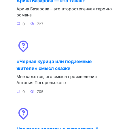
Арина Базарова — кто такая?
Арина Базарова – это второстепенная героиня
романа
0
727
«Черная курица или подземные
жители» смысл сказки
Мне кажется, что смысл произведения
Антония Погорельского
0
705
Что такое эпитеты в литературе 4