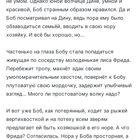
не умом. Однако юной волчице Дине, умной и
красивой, Боб странным образом нравился. Да и
Боб посматривал на Дину, ведь пора ему было
обзаводиться семьёй, вводить в свою нору
хозяйку. И всё бы хорошо, но…
Частенько на глаза Бобу стала попадаться
живущая по соседству молоденькая лиса Фрида.
Перебежит тропу, махнёт эдак своим
умопомрачительным хвостом, повернёт к Бобу
плутоватую свою мордочку, задержит улыбчивый
взгляд… Много ли простоватому волку надо?
И вот уже Боб, как потерянный, ходит за рыжей
вертихвосткой и на потеху всем зверям
предлагает ей быть хозяюшкой в его норе. А что
Фрида? Согласилась. Нора у Боба просторная, а