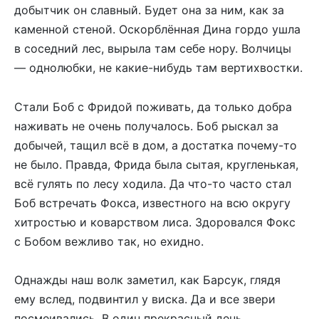
добытчик он славный. Будет она за ним, как за
каменной стеной. Оскорблённая Дина гордо ушла
в соседний лес, вырыла там себе нору. Волчицы
— однолюбки, не какие-нибудь там вертихвостки.
Стали Боб с Фридой поживать, да только добра
наживать не очень получалось. Боб рыскал за
добычей, тащил всё в дом, а достатка почему-то
не было. Правда, Фрида была сытая, кругленькая,
всё гулять по лесу ходила. Да что-то часто стал
Боб встречать Фокса, известного на всю округу
хитростью и коварством лиса. Здоровался Фокс
с Бобом вежливо так, но ехидно.
Однажды наш волк заметил, как Барсук, глядя
ему вслед, подвинтил у виска. Да и все звери
посмеивались. В один прекрасный день