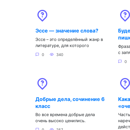
Эссе — значение слова?
Буде
пиш
Эссе – это определённый жанр в
литературе, для которого
Фраза
с зап
0
340
0
Добрые дела, сочинение 6
Кака
класс
«оч
Во все времена добрые дела
Часть
очень высоко ценились.
нареч
дейст
0
257