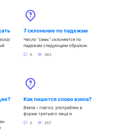
сать
7 склонение по падежам
еска)
Число “семь” склоняется по
ый
падежам следующим образом.
0
363
щие?
Как пишется слово взяла?
Взяла – глагол, употреблен в
форме третьего лица и
ен
0
257
й