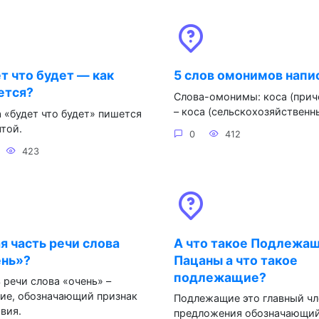
т что будет — как
5 слов омонимов напи
ется?
Слова-омонимы: коса (прич
– коса (сельскохозяйственн
 «будет что будет» пишется
ятой.
0
412
423
я часть речи слова
А что такое Подлежа
ень»?
Пацаны а что такое
подлежащие?
 речи слова «очень» –
ие, обозначающий признак
Подлежащие это главный чл
вия.
предложения обозначающи