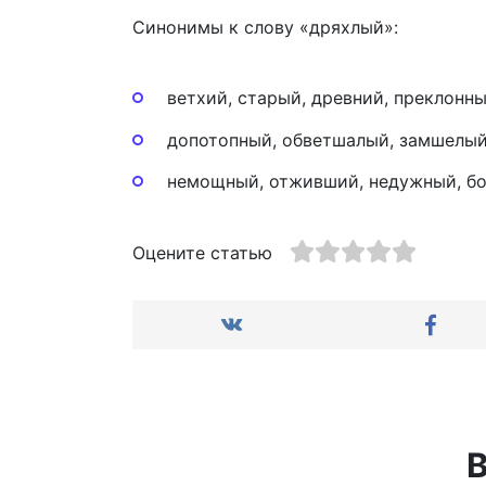
Синонимы к слову «дряхлый»:
ветхий, старый, древний, преклонны
допотопный, обветшалый, замшелый,
немощный, отживший, недужный, бо
Оцените статью
В